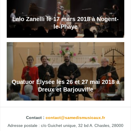
Lalo Zanelli le 17 mars 2018 à Nogent-
le-Phaye
Quatuor Élysée les 26 et 27 mai 2018 à
Dreux et Barjouville
Contact :
contact@samedismusicaux.fr
Adresse postale : c/o Guichet unique, 32 bd A. Chasles, 28000