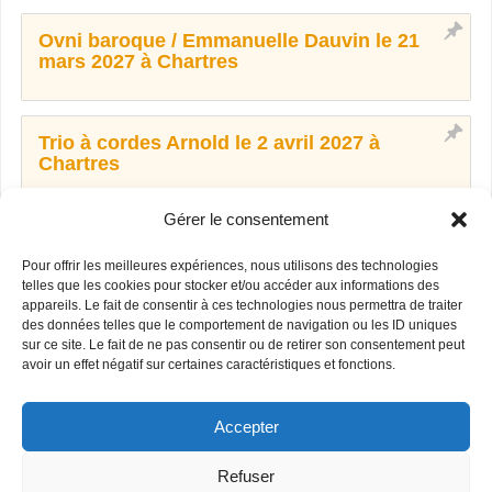
Ovni baroque / Emmanuelle Dauvin le 21
mars 2027 à Chartres
Trio à cordes Arnold le 2 avril 2027 à
Chartres
Gérer le consentement
Maxime Désert et Mariane Marchal le 14 mai
2027 à Dreux
Pour offrir les meilleures expériences, nous utilisons des technologies
telles que les cookies pour stocker et/ou accéder aux informations des
appareils. Le fait de consentir à ces technologies nous permettra de traiter
des données telles que le comportement de navigation ou les ID uniques
Ensemble Ô octuor vocal le 13 juin 2027 à
sur ce site. Le fait de ne pas consentir ou de retirer son consentement peut
Chartres
avoir un effet négatif sur certaines caractéristiques et fonctions.
Accepter
Refuser