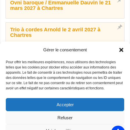
Ovni baroque / Emmanuelle Dauvin le 21
mars 2027 à Chartres
Trio à cordes Arnold le 2 avril 2027 à
Chartres
Gérer le consentement
Maxime Désert et Mariane Marchal le 14 mai
2027 à Dreux
Pour offrir les meilleures expériences, nous utilisons des technologies
telles que les cookies pour stocker et/ou accéder aux informations des
appareils. Le fait de consentir à ces technologies nous permettra de traiter
des données telles que le comportement de navigation ou les ID uniques
Ensemble Ô octuor vocal le 13 juin 2027 à
sur ce site. Le fait de ne pas consentir ou de retirer son consentement peut
avoir un effet négatif sur certaines caractéristiques et fonctions.
Chartres
Accepter
Refuser
FIÈREMENT PROPULSÉ PAR
PARABOLA
&
WORDPRESS.