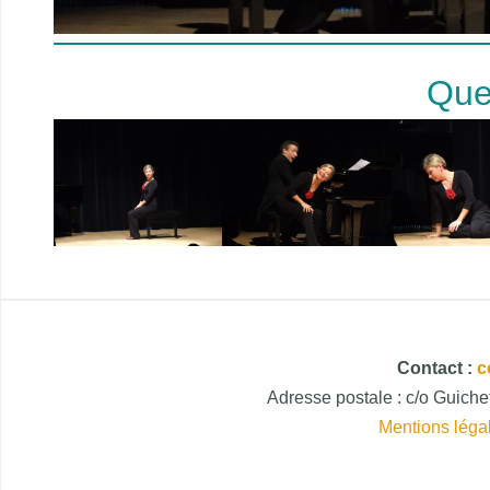
Que
Contact :
c
Adresse postale : c/o Guic
Mentions léga