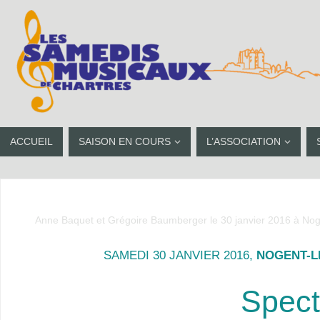
ACCUEIL
SAISON EN COURS
L’ASSOCIATION
Anne Baquet et Grégoire Baumberger le 30 janvier 2016 à No
SAMEDI 30 JANVIER 2016,
NOGENT-L
Spect