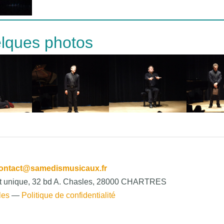
lques photos
ontact@samedismusicaux.fr
het unique, 32 bd A. Chasles, 28000 CHARTRES
les
—
Politique de confidentialité