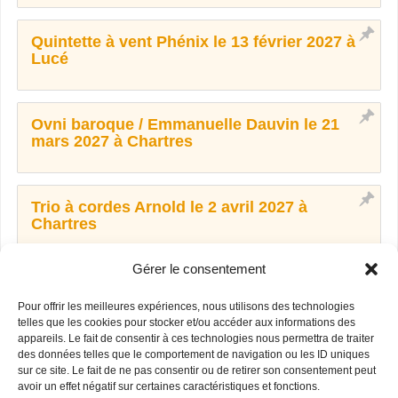
Quintette à vent Phénix le 13 février 2027 à
Lucé
Ovni baroque / Emmanuelle Dauvin le 21
mars 2027 à Chartres
Trio à cordes Arnold le 2 avril 2027 à
Chartres
Gérer le consentement
Maxime Désert et Mariane Marchal le 14 mai
2027 à Dreux
Pour offrir les meilleures expériences, nous utilisons des technologies
telles que les cookies pour stocker et/ou accéder aux informations des
appareils. Le fait de consentir à ces technologies nous permettra de traiter
des données telles que le comportement de navigation ou les ID uniques
Ensemble Ô octuor vocal le 13 juin 2027 à
sur ce site. Le fait de ne pas consentir ou de retirer son consentement peut
Chartres
avoir un effet négatif sur certaines caractéristiques et fonctions.