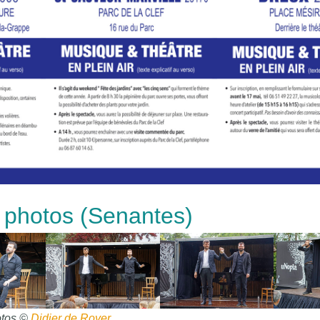
 photos (Senantes)
tos ©
Didier de Royer