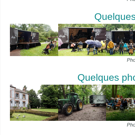
Quelques
Pho
Quelques phot
Pho