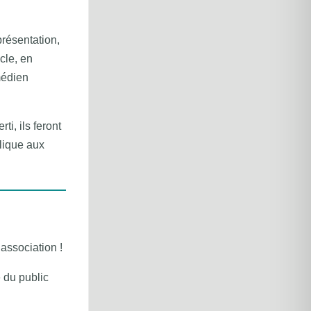
présentation,
cle, en
médien
i, ils feront
lique aux
’association !
 du public