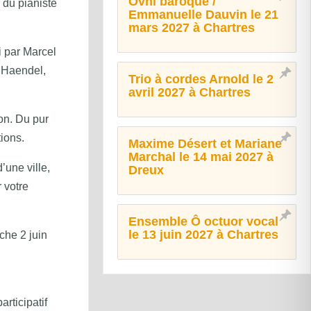
Ovni baroque /
 du pianiste
Emmanuelle Dauvin le 21
mars 2027 à Chartres
i par Marcel
 Haendel,
Trio à cordes Arnold le 2
avril 2027 à Chartres
on. Du pur
tions.
Maxime Désert et Mariane
Marchal le 14 mai 2027 à
’une ville,
Dreux
 votre
Ensemble Ô octuor vocal
le 13 juin 2027 à Chartres
che 2 juin
rticipatif