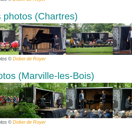
 photos (Chartres)
tos ©
Didier de Royer
os (Marville-les-Bois)
tos ©
Didier de Royer